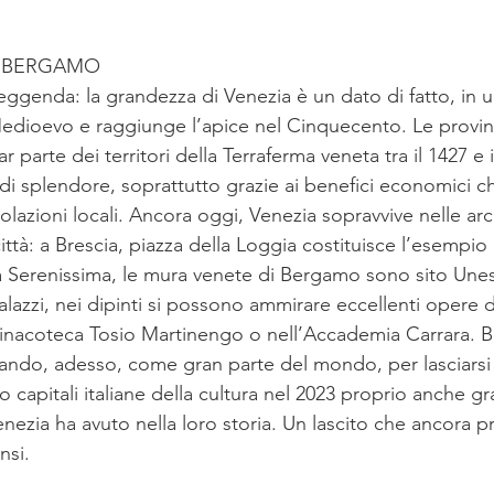
, BERGAMO
eggenda: la grandezza di Venezia è un dato di fatto, in 
Medioevo e raggiunge l’apice nel Cinquecento. Le provin
ar parte dei territori della Terraferma veneta tra il 1427 e
di splendore, soprattutto grazie ai benefici economici c
lazioni locali. Ancora oggi, Venezia sopravvive nelle arch
città: a Brescia, piazza della Loggia costituisce l’esempio 
a Serenissima, le mura venete di Bergamo sono sito Unes
palazzi, nei dipinti si possono ammirare eccellenti opere d
inacoteca Tosio Martinengo o nell’Accademia Carrara. Br
ndo, adesso, come gran parte del mondo, per lasciarsi al
apitali italiane della cultura nel 2023 proprio anche gr
nezia ha avuto nella loro storia. Un lascito che ancora 
nsi.