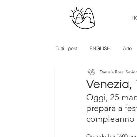
H
Tutti i post
ENGLISH
Arte
Daniela Rossi Savio
Cibo e vino
Turismo
Venezia, 
Oggi, 25 marz
In primo piano
Mostre
prepara a fes
compleanno c
Quando hai 1600 anni