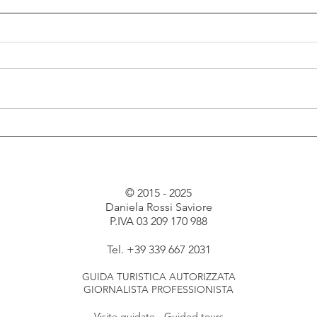
La mappa di Bedolina a
Turis
Capo di Ponte
inclu
Cam
© 2015 - 2025
Daniela Rossi Saviore
P.IVA 03 209 170 988
Tel. +39 339 667 2031
GUIDA TURISTICA AUTORIZZATA
GIORNALISTA PROFESSIONISTA
Visite guidate - Guided tours