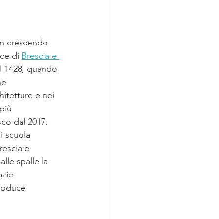
un crescendo 
ce di 
Brescia e 
 il 1428, quando 
he 
itetture e nei 
più 
co dal 2017. 
i scuola 
escia e 
le spalle la 
azie 
produce 