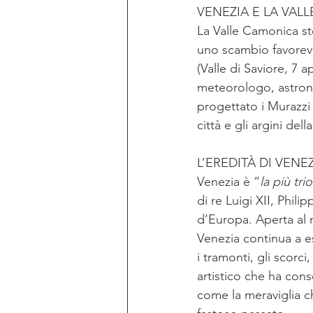
VENEZIA E LA VAL
La Valle Camonica st
uno scambio favorevol
(Valle di Saviore, 7 
meteorologo, astrono
progettato i Murazzi 
città e gli argini del
L’EREDITÀ DI VENE
Venezia è “
la più tri
di re Luigi XII, Phil
d’Europa. Aperta al m
Venezia continua a es
i tramonti, gli scorc
artistico che ha cons
come la meraviglia ch