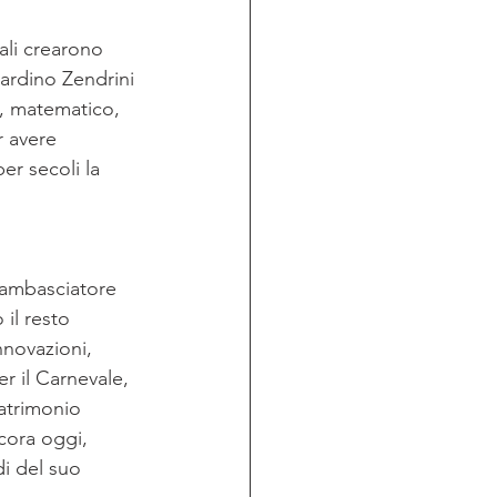
ali crearono 
nardino Zendrini 
o, matematico, 
r avere 
er secoli la 
’ambasciatore 
il resto 
nnovazioni, 
r il Carnevale, 
atrimonio 
cora oggi, 
i del suo 