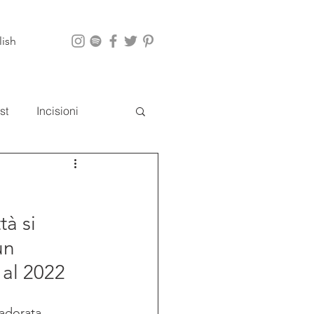
lish
st
Incisioni
i
App
à si 
un 
 al 2022
 adorata 