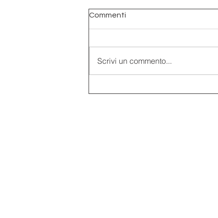
Commenti
Scrivi un commento...
Liberty, l’arte dell’Italia
moderna in mostra a Brescia