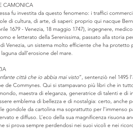
LE CAMONICA
essa fu investita da questo fenomeno: i traffici commerci
e di cultura, di arte, di saperi: proprio qui nacque Ber
aprile 1679 - Venezia, 18 maggio 1747), ingegnere, medic
mo e letterato della Serenissima, passato alla storia pe
di Venezia, un sistema molto efficiente che ha protetto p
la laguna dall’erosione del mare. 
ZIA
onfante città che io abbia mai visto
”, sentenziò nel 1495 l
ippe de Commynes. Qui si stampavano più libri che in tutto 
ondo, maestra di eleganza, generatrice di talenti e di i
sere emblema di bellezza e di nostalgia: certo, anche pe
i, le gondole da cartolina ma soprattutto per l’immenso p
ervato e diffuso. L’eco della sua magnificenza risuona an
e si prova sempre perdendosi nei suoi vicoli e nei ricord