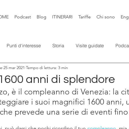
OME
Podcast
Blog
ITINERARI
Tariffe
Chi sono
Eng
Punti d'interesse
Storia
Visite guidate
Podca
re
25 mar 2021
Tempo di lettura: 3 min
Leggende
Santi e Bibbia
Video
Natura
Libr
1600 anni di splendore
o, è il compleanno di Venezia: la citt
teggiare i suoi magnifici 1600 anni, 
he prevede una serie di eventi fino
, può darsi che pochi ricordino il tuo 
compleanno
, mia