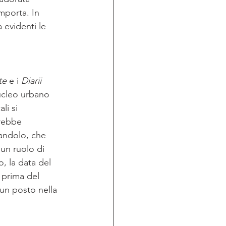
mporta. In 
 evidenti le 
te
 e i 
Diarii
nucleo urbano 
li si 
arebbe 
Dandolo, che 
un ruolo di 
, la data del 
 prima del 
 un posto nella 