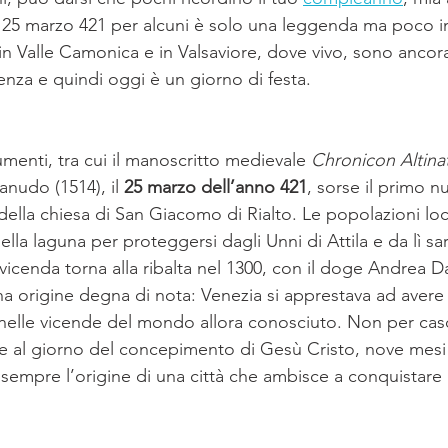
el 25 marzo 421 per alcuni è solo una leggenda ma poco i
 in Valle Camonica e in Valsaviore, dove vivo, sono ancora
enza e quindi oggi è un giorno di festa.
enti, tra cui il manoscritto medievale 
Chronicon Altina
anudo (1514), il 
25 marzo dell’anno 421
, sorse il primo 
 della chiesa di San Giacomo di Rialto. Le popolazioni loca
ella laguna per proteggersi dagli Unni di Attila e da lì s
vicenda torna alla ribalta nel 1300, con il doge Andrea 
na origine degna di nota: Venezia si apprestava ad avere 
nelle vicende del mondo allora conosciuto. Non per caso
 al giorno del concepimento di Gesù Cristo, nove mesi
a sempre l’origine di una città che ambisce a conquistare