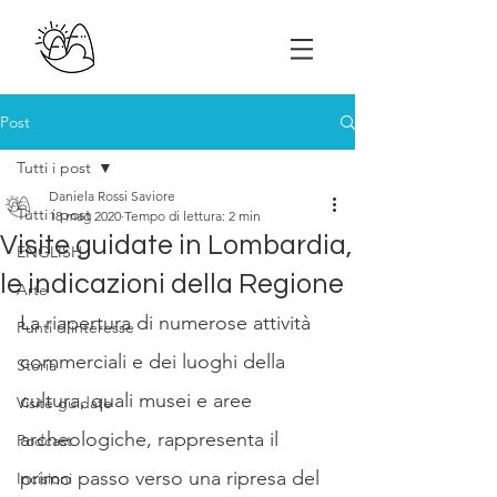
Post
Tutti i post
Daniela Rossi Saviore
Tutti i post
18 mag 2020
Tempo di lettura: 2 min
Visite guidate in Lombardia,
ENGLISH
le indicazioni della Regione
Arte
La riapertura di numerose attività 
Punti d'interesse
commerciali e dei luoghi della 
Storia
cultura, quali musei e aree 
Visite guidate
archeologiche, rappresenta il 
Podcast
primo passo verso una ripresa del 
Incisioni