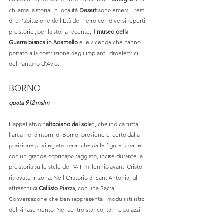
chi ama la storia: in località 
Desert
 sono emersi i resti 
di un’abitazione dell’Età del Ferro con diversi reperti 
preistorici; per la storia recente, il 
museo della 
Guerra bianca in Adamello
 e le vicende che hanno 
portato alla costruzione degli impianti idroelettrici 
del Pantano d’Avio. 
BORNO
quota 912 mslm
L’appellativo “
altopiano del sole
”, che indica tutta 
l’area nei dintorni di Borno, proviene di certo dalla 
posizione privilegiata ma anche dalle figure umane 
con un grande copricapo raggiato, incise durante la 
preistoria sulle stele del IV-III millennio avanti Cristo 
ritrovate in zona. Nell’Oratorio di Sant’Antonio, gli 
affreschi di 
Callisto Piazza
, con una Sacra 
Conversazione che ben rappresenta i moduli stilistici 
del Rinascimento. Nel centro storico, torri e palazzi 