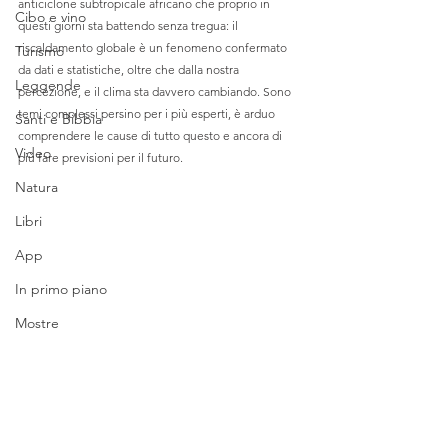
anticiclone subtropicale africano che proprio in 
Cibo e vino
questi giorni sta battendo senza tregua: il 
riscaldamento globale è un fenomeno confermato 
Turismo
da dati e statistiche, oltre che dalla nostra 
Leggende
percezione, e il clima sta davvero cambiando. Sono 
temi complessi persino per i più esperti, è arduo 
Santi e Bibbia
comprendere le cause di tutto questo e ancora di 
Video
più fare previsioni per il futuro. 
Natura
Libri
App
In primo piano
Mostre