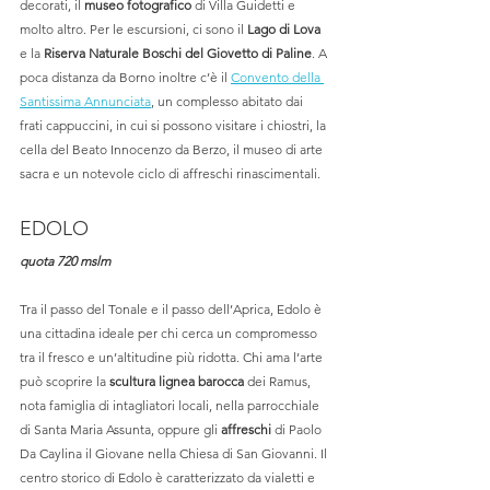
decorati, il 
museo fotografico
 di Villa Guidetti e 
molto altro. Per le escursioni, ci sono il 
Lago di Lova
e la 
Riserva Naturale Boschi del Giovetto di Paline
. A 
poca distanza da Borno inoltre c’è il 
Convento della 
Santissima Annunciata
, un complesso abitato dai 
frati cappuccini, in cui si possono visitare i chiostri, la 
cella del Beato Innocenzo da Berzo, il museo di arte 
sacra e un notevole ciclo di affreschi rinascimentali. 
EDOLO
quota 720 mslm
Tra il passo del Tonale e il passo dell’Aprica, Edolo è 
una cittadina ideale per chi cerca un compromesso 
tra il fresco e un’altitudine più ridotta. Chi ama l’arte 
può scoprire la 
scultura lignea barocca
 dei Ramus, 
nota famiglia di intagliatori locali, nella parrocchiale 
di Santa Maria Assunta, oppure gli 
affreschi
 di Paolo 
Da Caylina il Giovane nella Chiesa di San Giovanni. Il 
centro storico di Edolo è caratterizzato da vialetti e 