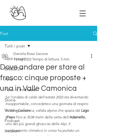
Post
Tutti i post
Daniela Rossi Saviore
Tutti i post
19 lug 2022
Tempo di lettura: 5 min
Dove andare per stare al
ENGLISH
fresco: cinque proposte +
Arte
una in Valle Camonica
Punti d'interesse
Se l’ondata di caldo dell’estate 2022 sta diventando 
Storia
insopportabile, concedetevi una giornata di respiro 
Visite guidate
in Valle Camonica, vallata alpina che spazia dal 
Lago 
d’Iseo
 fino ai 3538 metri della vetta dell’
Adamello
, 
Podcast
uno dei più grandi ghiacciai delle Alpi. Il 
Incisioni
cambiamento climatico in corso ha portato un 