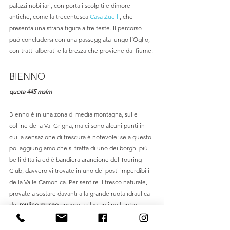
palazzi nobiliari, con portali scolpiti e dimore 
antiche, come la trecentesca 
Casa Zuelli
, che 
presenta una strana figura a tre teste. Il percorso 
può concludersi con una passeggiata lungo l’Oglio, 
con tratti alberati e la brezza che proviene dal fiume.
BIENNO
quota 445 mslm
Bienno è in una zona di media montagna, sulle 
colline della Val Grigna, ma ci sono alcuni punti in 
cui la sensazione di frescura è notevole: se a questo 
poi aggiungiamo che si tratta di uno dei borghi più 
belli d’Italia ed è bandiera arancione del Touring 
Club, davvero vi trovate in uno dei posti imperdibili 
della Valle Camonica. Per sentire il fresco naturale, 
provate a sostare davanti alla grande ruota idraulica 
del 
mulino museo
 oppure a rilassarvi nell’antro 
ombroso della 
fucina museo
. Dopo avere visitato il 
centro storico, andate fino al 
Colle della Maddalena
, 