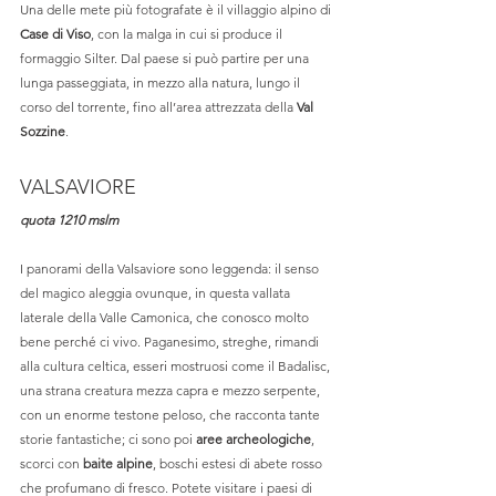
Una delle mete più fotografate è il villaggio alpino di 
Case di Viso
, con la malga in cui si produce il 
formaggio Silter. Dal paese si può partire per una 
lunga passeggiata, in mezzo alla natura, lungo il 
corso del torrente, fino all’area attrezzata della 
Val 
Sozzine
. 
VALSAVIORE
quota 1210 mslm
I panorami della Valsaviore sono leggenda: il senso 
del magico aleggia ovunque, in questa vallata 
laterale della Valle Camonica, che conosco molto 
bene perché ci vivo. Paganesimo, streghe, rimandi 
alla cultura celtica, esseri mostruosi come il Badalisc, 
una strana creatura mezza capra e mezzo serpente, 
con un enorme testone peloso, che racconta tante 
storie fantastiche; ci sono poi 
aree archeologiche
, 
scorci con 
baite alpine
, boschi estesi di abete rosso 
che profumano di fresco. Potete visitare i paesi di 