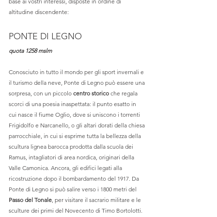
base ai vostri interessi, disposte in ordine di 
altitudine discendente:
PONTE DI LEGNO
quota 1258 mslm
Conosciuto in tutto il mondo per gli sport invernali e 
il turismo della neve, Ponte di Legno può essere una 
sorpresa, con un piccolo 
centro storico
 che regala 
scorci di una poesia inaspettata: il punto esatto in 
cui nasce il fiume Oglio, dove si uniscono i torrenti 
Frigidolfo e Narcanello, o gli altari dorati della chiesa 
parrocchiale, in cui si esprime tutta la bellezza della 
scultura lignea barocca prodotta dalla scuola dei 
Ramus, intagliatori di area nordica, originari della 
Valle Camonica. Ancora, gli edifici legati alla 
ricostruzione dopo il bombardamento del 1917. Da 
Ponte di Legno si può salire verso i 1800 metri del 
Passo del Tonale
, per visitare il sacrario militare e le 
sculture dei primi del Novecento di Timo Bortolotti. 