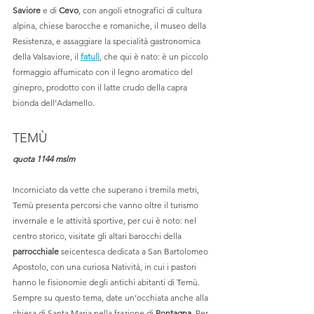
Saviore
 e di 
Cevo
, con angoli etnografici di cultura 
alpina, chiese barocche e romaniche, il museo della 
Resistenza, e assaggiare la specialità gastronomica 
della Valsaviore, il 
fatulì
, che qui è nato: è un piccolo 
formaggio affumicato con il legno aromatico del 
ginepro, prodotto con il latte crudo della capra 
bionda dell’Adamello.
TEMÙ
quota 1144 mslm
Incorniciato da vette che superano i tremila metri, 
Temù presenta percorsi che vanno oltre il turismo 
invernale e le attività sportive, per cui è noto: nel 
centro storico, visitate gli altari barocchi della 
parrocchiale
 seicentesca dedicata a San Bartolomeo 
Apostolo, con una curiosa Natività, in cui i pastori 
hanno le fisionomie degli antichi abitanti di Temù. 
Sempre su questo tema, date un’occhiata anche alla 
chiesa di Santa Maria nella frazione di 
Pontagna
. Per 