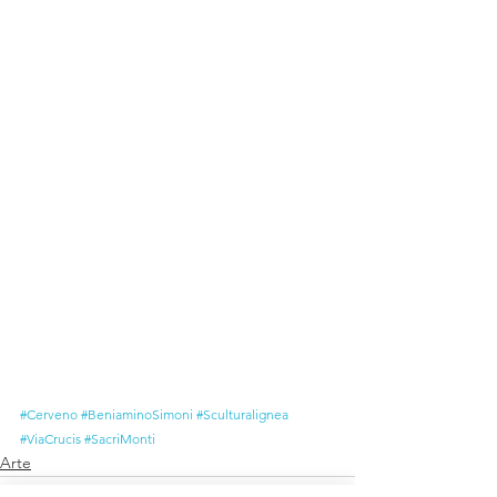
#Cerveno
#BeniaminoSimoni
#Sculturalignea
#ViaCrucis
#SacriMonti
Arte