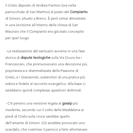
il Cristo deposto di Andrea Fantoni (ora nella 
parrocchiale di San Martino) al posto del 
Compianto
di Simoni, situato a Breno. È però ormai dimostrato 
in una iscrizione all'interno della chiesa di San 
Maurizio che il Compianto era già stato concepito 
per quel luogo.
- La realizzazione del santuario avviene in una fase 
storica di 
dispute teologiche
 sulla Via Crucis tra i 
Francescani, che promuovevano una devozione più 
popolaresca e drammatizzata della Passione di 
Cristo, e i Giansenisti, sostenitori di una pratica più 
sobria e fedele al racconto evangelico. Alla base ci 
sarebbero quindi complesse questioni dottrinali.
- C'è persino una versione legata al 
gossip
 più 
insolente, secondo cui il volto della Maddalena ai 
piedi di Cristo sulla croce sarebbe quello 
dell'amante di Simoni. Ciò avrebbe provocato uno 
scandalo, che costrinse il parroco a farlo allontanare.