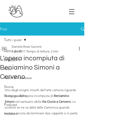
Post
Tutti i post
Daniela Rossi Saviore
Tutti i post
8 dic 2017
Tempo di lettura: 2 min
L'opera incompiuta di
ENGLISH
Beniamino Simoni a
Arte
Cerveno
Punti d'interesse
Storia
Uno degli enigmi irrisolti dell'arte camuna riguarda 
Visite guidate
le ragioni dell'opera incompiuta di 
Beniamino 
Simoni
 nel santuario della 
Via Crucis a Cerveno
. Lo 
Podcast
scultore se ne va dalla Valle Camonica quando 
Incisioni
restano ancora da terminare due cappelle e in parte 