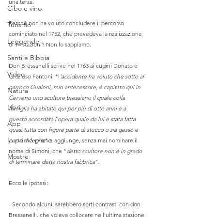
una terza. 
Cibo e vino
Perché non ha voluto concludere il percorso 
Turismo
cominciato nel 1752, che prevedeva la realizzazione 
Leggende
di 14 stazioni? Non lo sappiamo.
Santi e Bibbia
Don Bressanelli scrive nel 1763 ai cugini Donato e 
Video
Grazioso Fantoni: "l
'accidente ha voluto che sotto al 
parroco Gualeni, mio antecessore, è capitato qui in 
Natura
Cerveno uno scultore bressiano il quale colla 
Libri
famiglia ha abitato qui per più di otto anni e a 
questo accordata l'opera quale da lui è stata fatta 
App
quasi tutta con figure parte di stucco o sia gesso e 
In primo piano
parte di legno
" e aggiunge, senza mai nominare il 
nome di Simoni, che "
detto scultore non è in grado 
Mostre
di terminare detta nostra fabbrica
".
Ecco le ipotesi:
- Secondo alcuni, sarebbero sorti contrasti con don 
Bressanelli, che voleva collocare nell'ultima stazione 