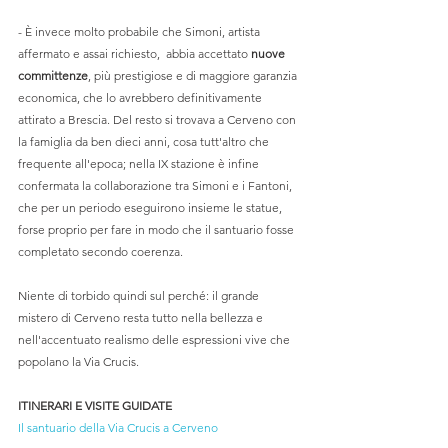
- È invece molto probabile che Simoni, artista 
affermato e assai richiesto,  abbia accettato 
nuove 
committenze
, più prestigiose e di maggiore garanzia 
economica, che lo avrebbero definitivamente 
attirato a Brescia. Del resto si trovava a Cerveno con 
la famiglia da ben dieci anni, cosa tutt'altro che 
frequente all'epoca; nella IX stazione è infine 
confermata la collaborazione tra Simoni e i Fantoni, 
che per un periodo eseguirono insieme le statue, 
forse proprio per fare in modo che il santuario fosse 
completato secondo coerenza.
Niente di torbido quindi sul perché: il grande 
mistero di Cerveno resta tutto nella bellezza e 
nell'accentuato realismo delle espressioni vive che 
popolano la Via Crucis. 
ITINERARI E VISITE GUIDATE
Il santuario della Via Crucis a Cerveno