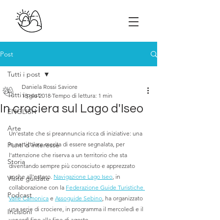
Post
Tutti i post
Daniela Rossi Saviore
Tutti i post
18 giu 2018
Tempo di lettura: 1 min
In crociera sul Lago d'Iseo
ENGLISH
Arte
Un'estate che si preannuncia ricca di iniziative: una 
Punti d'interesse
in particolare merita di essere segnalata, per 
l'attenzione che riserva a un territorio che sta 
Storia
diventando sempre più conosciuto e apprezzato 
anche all'estero. 
Navigazione Lago Iseo
, in 
Visite guidate
collaborazione con la 
Federazione Guide Turistiche 
Podcast
Valle Camonica
 e 
Assoguide Sebino
, ha organizzato 
una serie di crociere, in programma il mercoledì e il 
Incisioni
venerdì fino alla fine di agosto.