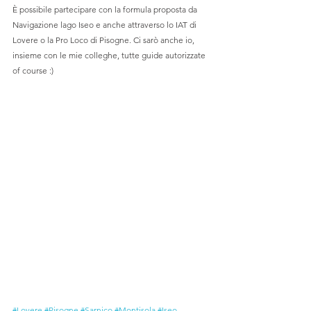
È possibile partecipare con la formula proposta da 
Navigazione lago Iseo e anche attraverso lo IAT di 
Lovere o la Pro Loco di Pisogne. Ci sarò anche io, 
insieme con le mie colleghe, tutte guide autorizzate 
of course :)
#Lovere
#Pisogne
#Sarnico
#Montisola
#Iseo