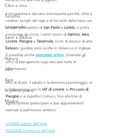
Cibo e vino
Il programma è davvero interessante perché, oltre a 
Turismo
vedere i borghi del lago e le tre isole dalla nave con 
Leggende
un tour panoramico di 
San Paolo
 e 
Loreto
, si potrà 
conoscere da vicino i centri storici di 
Sarnico
, 
Iseo
, 
Santi e Bibbia
Lovere
, 
Pisogne
 e 
Tavernola
, ricchi di storia e di arte. 
Video
Le visite guidate sono svolte in italiano e in inglese. 
È possibile anche 
prenotare online,
 chiamate gli 
Natura
uffici di Navigazione Lago Iseo per tutte le 
Libri
informazioni.
App
Ma c'è di più: il sabato e la domenica pomeriggio, in 
collaborazione con lo 
IAT di Lovere
, la 
Pro Loco di 
In primo piano
Pisogne
 e ai rispettivi Comuni, fino alla fine di 
Mostre
agosto potete partecipare a due appuntamenti 
riservati al patrimonio artistico:
LOVERE Sabato dell'Arte
PISOGNE Domenica dell'Arte