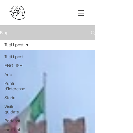
Blog
Tutti i post
Tutti i post
ENGLISH
Arte
Punti
d'interesse
Storia
Visite
guidate
Podcast
Incisioni