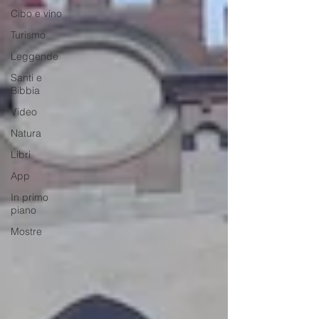
Cibo e vino
Turismo
Leggende
Santi e
Bibbia
Video
Natura
Libri
App
In primo
piano
Mostre