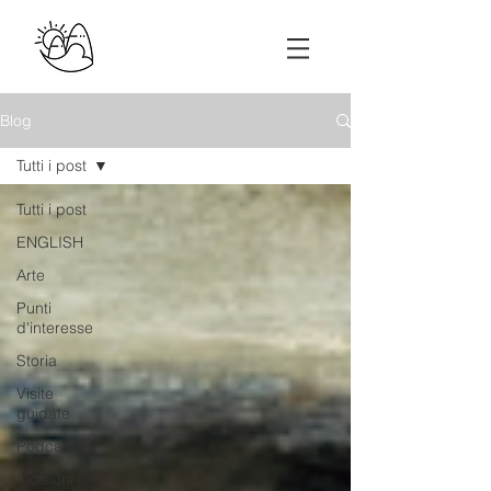
Blog
Tutti i post
Tutti i post
ENGLISH
Arte
Punti
d'interesse
Storia
Visite
guidate
Podcast
Incisioni