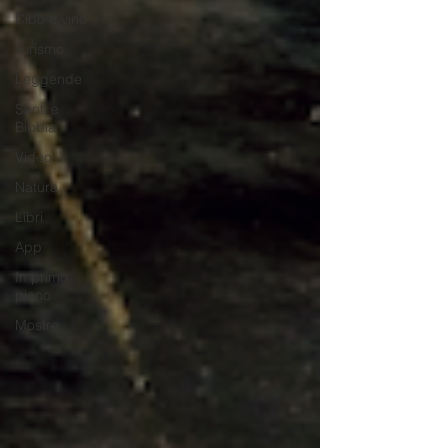
Cibo e vino
Turismo
Leggende
Santi e
Bibbia
Video
Natura
Libri
App
In primo
piano
Mostre